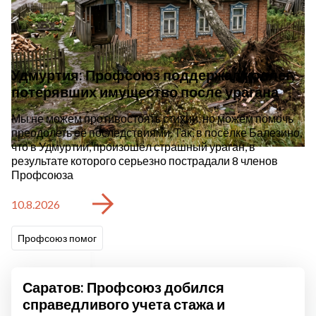
Удмуртия: Профсоюз поддержал коллег,
потерявших имущество после урагана
Мы не можем противостоять стихии, но можем помочь
преодолеть её последствиями. Так, в посёлке Балезино,
что в Удмуртии, произошёл страшный ураган, в
результате которого серьезно пострадали 8 членов
Профсоюза
10.8.2026
Профсоюз помог
Саратов: Профсоюз добился
справедливого учета стажа и