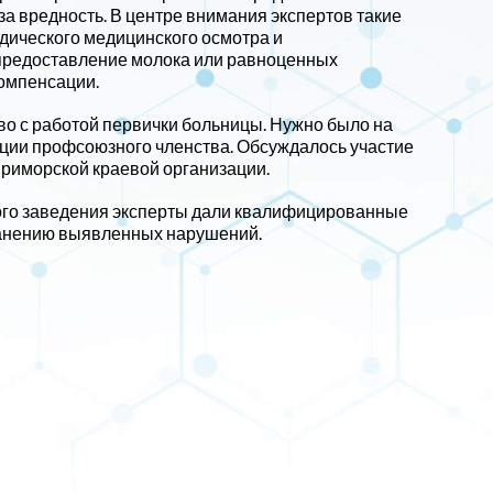
а вредность. В центре внимания экспертов такие
дического медицинского осмотра и
 предоставление молока или равноценных
омпенсации.
во с работой первички больницы. Нужно было на
вации профсоюзного членства. Обсуждалось участие
риморской краевой организации.
ного заведения эксперты дали квалифицированные
анению выявленных нарушений.