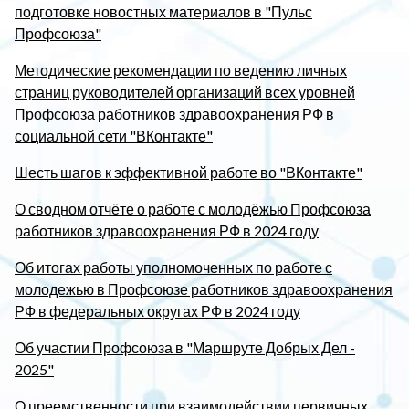
подготовке новостных материалов в "Пульс
Профсоюза"
Методические рекомендации по ведению личных
страниц руководителей организаций всех уровней
Профсоюза работников здравоохранения РФ в
социальной сети "ВКонтакте"
Шесть шагов к эффективной работе во "ВКонтакте"
О сводном отчёте о работе с молодёжью Профсоюза
работников здравоохранения РФ в 2024 году
Об итогах работы уполномоченных по работе с
молодежью в Профсоюзе работников здравоохранения
РФ в федеральных округах РФ в 2024 году
Об участии Профсоюза в "Маршруте Добрых Дел -
2025"
О преемственности при взаимодействии первичных