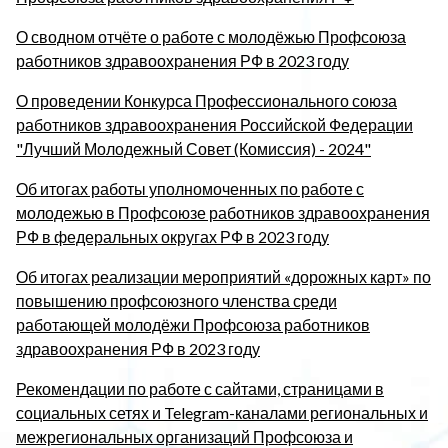
О сводном отчёте о работе с молодёжью Профсоюза
работников здравоохранения РФ в 2023 году
О проведении Конкурса Профессионального союза
работников здравоохранения Российской Федерации
"Лучший Молодежный Совет (Комиссия) - 2024"
Об итогах работы уполномоченных по работе с
молодежью в Профсоюзе работников здравоохранения
РФ в федеральных округах РФ в 2023 году
Об итогах реализации мероприятий «дорожных карт» по
повышению профсоюзного членства среди
работающей молодёжи Профсоюза работников
здравоохранения РФ в 2023 году
Рекомендации по работе с сайтами, страницами в
социальных сетях и Telegram-каналами региональных и
межрегиональных организаций Профсоюза и