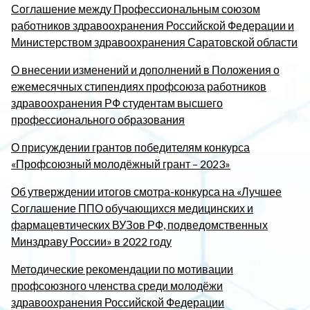
Соглашение между Профессиональным союзом
работников здравоохранения Российской Федерации и
Министерством здравоохранения Саратовской области
О внесении изменений и дополнений в Положения о
ежемесячных стипендиях профсоюза работников
здравоохранения РФ студентам высшего
профессионального образования
О присуждении грантов победителям конкурса
«Профсоюзный молодёжный грант – 2023»
Об утверждении итогов смотра-конкурса на «Лучшее
Соглашение ППО обучающихся медицинских и
фармацевтических ВУЗов РФ, подведомственных
Минздраву России» в 2022 году
Методические рекомендации по мотивации
профсоюзного членства среди молодёжи
здравоохранения Российской Федерации