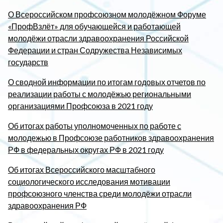
О Всероссийском профсоюзном молодёжном Форуме
«ПрофВзлёт» для обучающейся и работающей
молодёжи отрасли здравоохранения Российской
Федерации и стран Содружества Независимых
государств
О сводной информации по итогам годовых отчетов по
реализации работы с молодёжью региональными
организациями Профсоюза в 2021 году
Об итогах работы уполномоченных по работе с
молодежью в Профсоюзе работников здравоохранения
РФ в федеральных округах РФ в 2021 году
Об итогах Всероссийского масштабного
социологического исследования мотивации
профсоюзного членства среди молодёжи отрасли
здравоохранения РФ