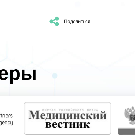
Поделиться
неры