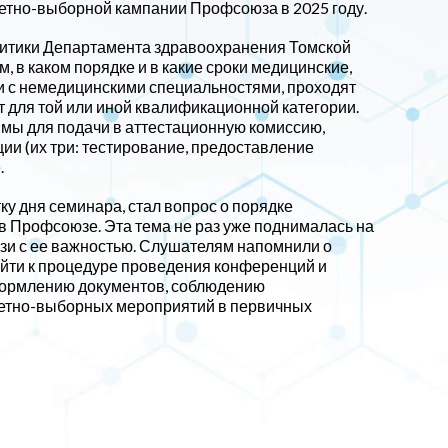
четно-выборной кампании Профсоюза в 2025 году.
литики Департамента здравоохранения Томской
 в каком порядке и в какие сроки медицинские,
и с немедицинскими специальностями, проходят
 для той или иной квалификационной категории.
мы для подачи в аттестационную комиссию,
ии (их три: тестирование, предоставление
.
у дня семинара, стал вопрос о порядке
 Профсоюзе. Эта тема не раз уже поднималась на
зи с ее важностью. Слушателям напомнили о
йти к процедуре проведения конференций и
ормлению документов, соблюдению
етно-выборных мероприятий в первичных