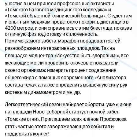
участие в нем приняли профсоюзные активисты
«Томского базового медицинского колледжа» и
«Томской областной клинической больницы». Студентам
и опытным медикам предстояло покорить дистанцию в
4200 метров, и они справились с этим блестяще, показав
отличную физподготовку и сплоченность.
Помимо самого забега, марафон порадовал гостей
разнообразием интерактивных площадок. Так на
площадке медцентра «Искусство быть здоровым!», все
желающие могли проверить ключевые показатели
своего организма: измерить процент содержания
общего жира с помощью современного «Анализатора
состава тела», а также определить мышечную силу рук
кистевым динамометром и мн. др.
Легкоатлетический сезон набирает обороты: уже 6 июня
на площади Ново-соборной стартует ночной забег
«Томские огни». Приглашаем всех членов Профсоюза
стать частью этого завораживающего события и
поддержать коллег!