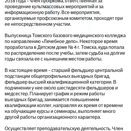
2018 года – член профкома, ответственная за
проведение культмассовых мероприятий и за
информационную работу. Все мероприятия,
организуемые профсоюзным комитетом, проходят при
ее непосредственном участии.
Выпускница Томского базового медицинского колледжа
по направлению «Лечебное дело». Некоторое время
проработала в Детском доме № 4 г. Томска, куда попала
по распределению после учебы, затем судьба на долгие
годы связала ее с нынешним местом работы.
В настоящее время – старший фельдшер центральной
подстанции общепрофильных выездных бригад,
фельдшер высшей квалификационной категории. В
подчинении у нее около шестидесяти фельдшеров и
медсестер. Планирует график и режим работы
выездных бригад, занимается повышением
квалификации коллег, направляя их время от времени
на обучающие курсы и семинары, выполняет много
другой работы организационного характера.
Осуществляет преподавательскую деятельность. Член