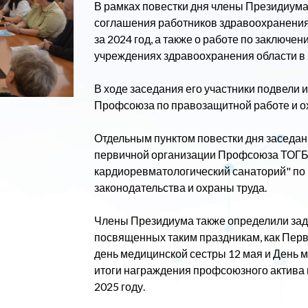
В рамках повестки дня члены Президиум
соглашения работников здравоохранения 
за 2024 год, а также о работе по заключ
учреждениях здравоохранения области в 
В ходе заседания его участники подвели 
Профсоюза по правозащитной работе и охр
Отдельным пунктом повестки дня заседан
первичной организации Профсоюза ТОГБ
кардиоревматологический санаторий" по
законодательства и охраны труда.
Члены Президиума также определили зад
посвященных таким праздникам, как Пер
день медицинской сестры 12 мая и День 
итоги награждения профсоюзного актива 
2025 году.