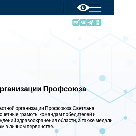
 организации Профсоюза
астной организации Профсоюза Светлана
Почетные грамоты командам победителей и
еждений здравоохранения области; а также медали
м в личном первенстве.