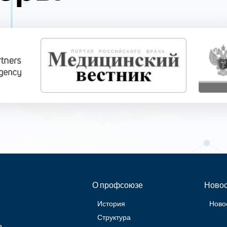
О профсоюзе
Новос
История
Ново
Структура