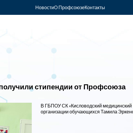
Новости
О Профсоюзе
Контакты
 получили стипендии от Профсоюза
В ГБПОУ СК «Кисловодский медицинский
организации обучающихся Тамила Эркено