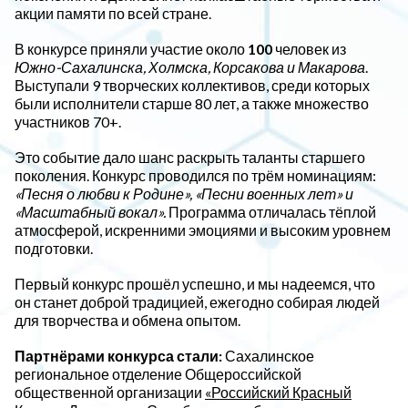
акции памяти по всей стране.
В конкурсе приняли участие около
100
человек из
Южно-Сахалинска, Холмска, Корсакова и Макарова
.
Выступали 9 творческих коллективов, среди которых
были исполнители старше 80 лет, а также множество
участников 70+.
Это событие дало шанс раскрыть таланты старшего
поколения. Конкурс проводился по трём номинациям:
«Песня о любви к Родине», «Песни военных лет» и
«Масштабный вокал».
Программа отличалась тёплой
атмосферой, искренними эмоциями и высоким уровнем
подготовки.
Первый конкурс прошёл успешно, и мы надеемся, что
он станет доброй традицией, ежегодно собирая людей
для творчества и обмена опытом.
Партнёрами конкурса стали:
Сахалинское
региональное отделение Общероссийской
общественной организации
«Российский Красный