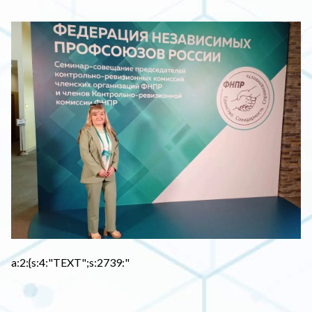
a:2:{s:4:"TEXT";s:2739:"