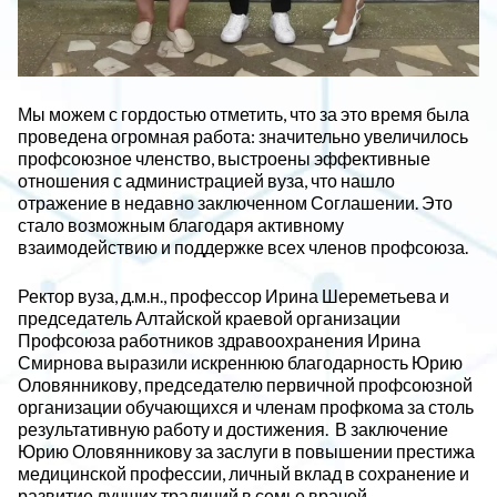
Мы можем с гордостью отметить, что за это время была
проведена огромная работа: значительно увеличилось
профсоюзное членство, выстроены эффективные
отношения с администрацией вуза, что нашло
отражение в недавно заключенном Соглашении. Это
стало возможным благодаря активному
взаимодействию и поддержке всех членов профсоюза.
Ректор вуза, д.м.н., профессор Ирина Шереметьева и
председатель Алтайской краевой организации
Профсоюза работников здравоохранения Ирина
Смирнова выразили искреннюю благодарность Юрию
Оловянникову, председателю первичной профсоюзной
организации обучающихся и членам профкома за столь
результативную работу и достижения.
В заключение
Юрию Оловянникову за заслуги в повышении престижа
медицинской профессии, личный вклад в сохранение и
развитие лучших традиций в семье врачей,