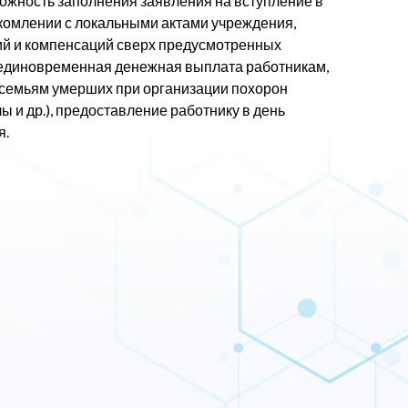
ожность заполнения заявления на вступление в
комлении с локальными актами учреждения,
ий и компенсаций сверх предусмотренных
 единовременная денежная выплата работникам,
семьям умерших при организации похорон
ы и др.), предоставление работнику в день
я.