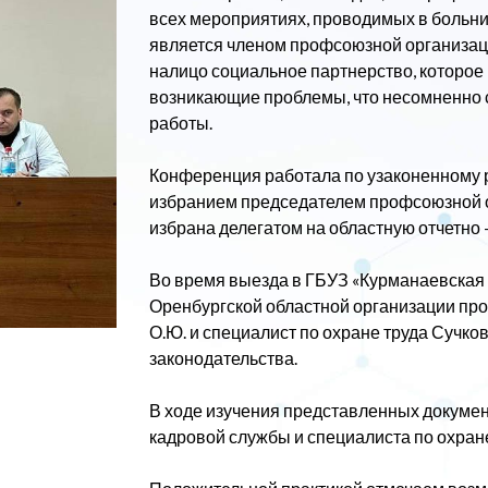
всех мероприятиях, проводимых в больни
является членом профсоюзной организаци
налицо социальное партнерство, которое
возникающие проблемы, что несомненно с
работы.
Конференция работала по узаконенному 
избранием председателем профсоюзной ор
избрана делегатом на областную отчетно
Во время выезда в ГБУЗ «Курманаевская 
Оренбургской областной организации пр
О.Ю. и специалист по охране труда Сучко
законодательства.
В ходе изучения представленных докуме
кадровой службы и специалиста по охране