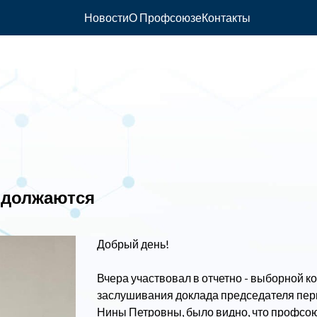
Новости
О Профсоюзе
Контакты
одолжаются
Добрый день!
Вчера участвовал в отчетно - выборной 
заслушивания доклада председателя пе
Нины Петровны, было видно, что профсою