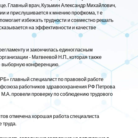
це. Главный врач, Кузьмин Александр Михайлович,
и и прислушивается к мнению профкома, т е
 помогает избежать трудности и совместно решать
казывается на эффективности и качестве
регламенту и закончилась единогласным
ганизации - Матвеевой Н.П., которая также
 - выборную конференцию.
РБ» главный специалист по правовой работе
офсоюза работников здравоохранения РФ Петрова
в М.А. провели проверку по соблюдению трудового
нтов отмечена хорошая работа специалиста
 труда.