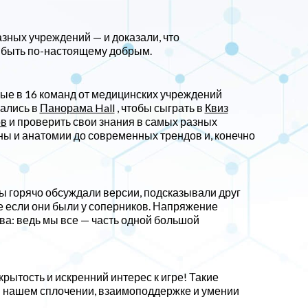
азных учреждений — и доказали, что
 быть по-настоящему добрым.
ые в 16 команд от медицинских учреждений
рались в
Панорама Hall
, чтобы сыграть в
Квиз
ов
и проверить свои знания в самых разных
ины и анатомии до современных трендов и, конечно
ы горячо обсуждали версии, подсказывали друг
е если они были у соперников. Напряжение
ва: ведь мы все — часть одной большой
рытость и искренний интерес к игре! Такие
в нашем сплочении, взаимоподдержке и умении