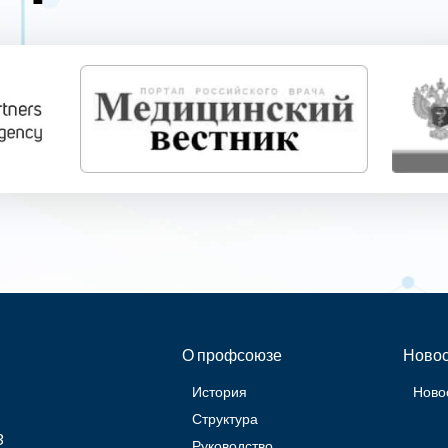
О профсоюзе
Новос
История
Ново
Структура
3
Руководство