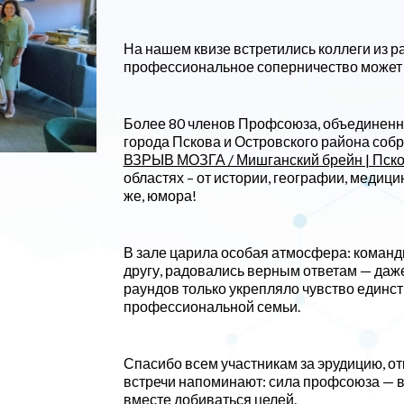
На нашем квизе встретились коллеги из р
профессиональное соперничество может
Более 80 членов Профсоюза, объединенн
города Пскова и Островского района соб
ВЗРЫВ МОЗГА / Мишганский брейн | Пск
областях – от истории, географии, медиц
же, юмора!
В зале царила особая атмосфера: команд
другу, радовались верным ответам — даж
раундов только укрепляло чувство единст
профессиональной семьи.
Спасибо всем участникам за эрудицию, отк
встречи напоминают: сила профсоюза — 
вместе добиваться целей.