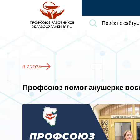
Поиск
по
сайту...
8.7.2026
Профсоюз помог акушерке восс