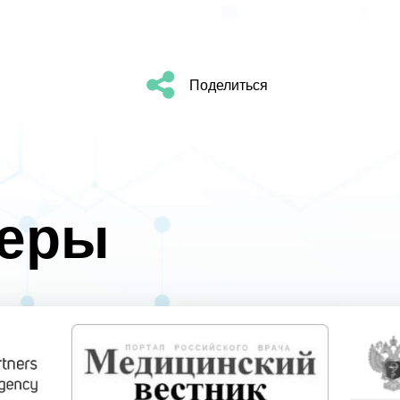
Поделиться
неры