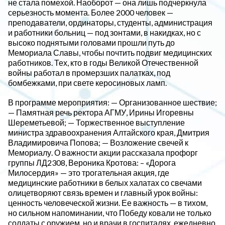
не стала помехой. Наоборот — она лишь подчеркнула
серьезность момента. Более 2000 человек —
преподаватели, ординаторы, студенты, администрация
и работники больниц — под зонтами, в накидках, но с
высоко поднятыми головами прошли путь до
Мемориала Славы, чтобы почтить подвиг медицинских
работников. Тех, кто в годы Великой Отечественной
войны работал в промерзших палатках, под
бомбежками, при свете керосиновых ламп.
В программе мероприятия: — Организованное шествие;
— Памятная речь ректора АГМУ, Ирины Игоревны
Шереметьевой; — Торжественное выступление
министра здравоохранения Алтайского края, Дмитрия
Владимировича Попова; — Возложение свечей к
Мемориалу. О важности акции рассказала профорг
группы ЛД2308, Вероника Кротова: – «Дорога
Милосердия» — это трогательная акция, где
медицинские работники в белых халатах со свечами
олицетворяют связь времен и главный урок войны:
ценность человеческой жизни. Ее важность — в тихом,
но сильном напоминании, что Победу ковали не только
солдаты с оружием, но и врачи в госпиталях, ежедневно