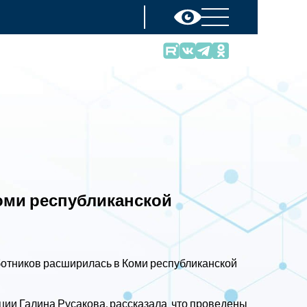
оми республиканской
отников расширилась в Коми республиканской
ии Галина Русакова, рассказала что проведены