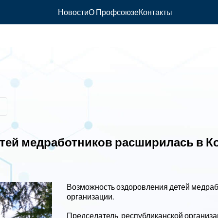
Новости
О Профсоюзе
Контакты
тей медработников расширилась в К
Возможность оздоровления детей медраб
организации.
Председатель республиканской организац