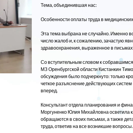
Тема, объединившая нас:
Особенности оплаты труда в медицинских
Эта тема выбрана не случайно. Именно в
число жалоб и, к сожалению, зачастую яв
здравоохранения, выраженное в письмах 
Со вступительным словом к собравшимся
МЗ Оренбургской области Кистанкин Тимо
обсуждения было подчеркнуто: только кр
четкое разъяснение действующих систем 
вперед.
Консультант отдела планирования и фин
Моргуненко Юлия Михайловна осветила к
обращаются в своих письмах, а также де
труда, ответив на все возникшие вопросы.