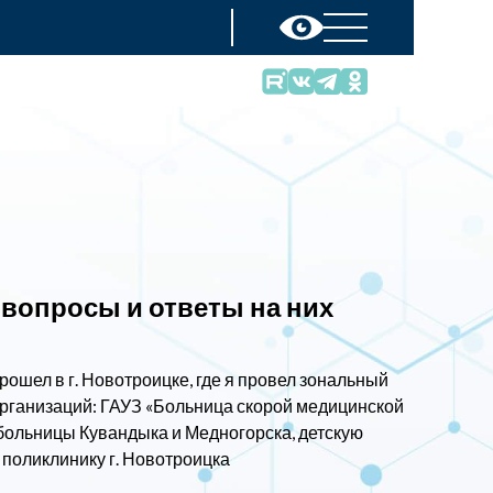
 вопросы и ответы на них
ошел в г. Новотроицке, где я провел зональный
рганизаций: ГАУЗ «Больница скорой медицинской
больницы Кувандыка и Медногорска, детскую
 поликлинику г. Новотроицка