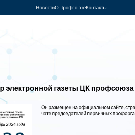
Новости
О Профсоюзе
Контакты
ер электронной газеты ЦК профсоюз
Он размещен на официальном сайте, стр
чате председателей первичных профорга