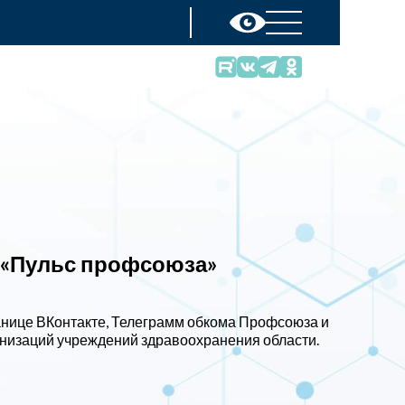
а «Пульс профсоюза»
анице ВКонтакте, Телеграмм обкома Профсоюза и
низаций учреждений здравоохранения области.