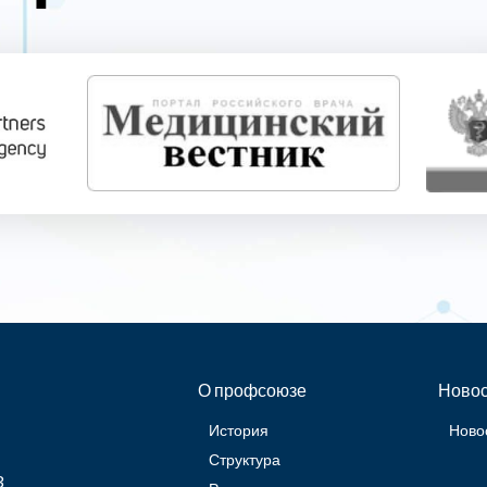
О профсоюзе
Новос
История
Ново
Структура
3