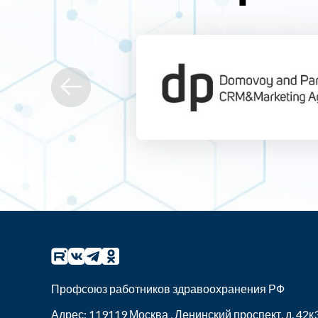
Профсоюз работников здравоохранения РФ
Адрес:
119119
Москва
,
Ленинский проспект, д. 42к