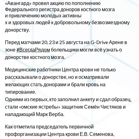
«Авангард» провел акцию по пополнению
Федерального регистра доноров костного мозга
и привлечению молодых активны
х и здоровых людей к добровольному безвозмездному
донорству.
Перед матчами 20, 23 и 25 августа на G-Drive Арене в
зоне
#ВсегдаРядом
болельщики могли всё узнать о
донорстве костного мозга.
Медицинские работники Центра крови не только
рассказывали о донорстве, но и осматривали
желающих стать донорами и брали кровь на
типирование.
Одними из первых, кто заполнил анкету и сдал образец,
стали «омские ястребы» защитник Семён Чистяков и
нападающий Марк Верба.
Как отметила председатель первичной
профорганизации Центра крови Е.В. Семенова,