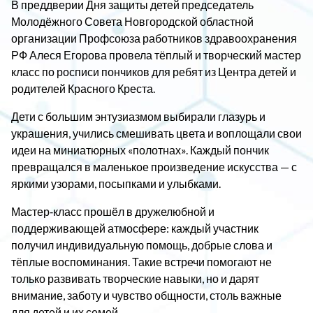
В преддверии Дня защиты детей председатель
Молодёжного Совета Новгородской областной
организации Профсоюза работников здравоохранения
РФ Алеся Егорова провела тёплый и творческий мастер
класс по росписи пончиков для ребят из Центра детей и
родителей Красного Креста.
Дети с большим энтузиазмом выбирали глазурь и
украшения, учились смешивать цвета и воплощали свои
идеи на миниатюрных «полотнах». Каждый пончик
превращался в маленькое произведение искусства — с
яркими узорами, посыпками и улыбками.
Мастер‑класс прошёл в дружелюбной и
поддерживающей атмосфере: каждый участник
получил индивидуальную помощь, добрые слова и
тёплые воспоминания. Такие встречи помогают не
только развивать творческие навыки, но и дарят
внимание, заботу и чувство общности, столь важные
для детей и их семей.