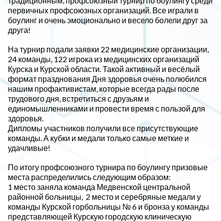
традиционным, профсоюзный турнир по боулингу среди
первичных профсоюзных организаций. Все играли в
боулинг и очень эмоционально и весело болели друг за
друга!
На турнир подали заявки 22 медицинские организации,
24 команды, 122 игрока из медицинских организаций
Курска и Курской области. Такой активный и весёлый
формат празднования Дня здоровья очень полюбился
нашим профактивистам, которые всегда рады после
трудового дня, встретиться с друзьям и
единомышленниками и провести время с пользой для
здоровья.
Дипломы участников получили все присутствующие
команды. А кубки и медали только самые меткие и
удачливые!
По итогу профсоюзного турнира по боулингу призовые
места распределились следующим образом:
1 место заняла команда Медвенской центральной
районной больницы, 2 место и серебряные медали у
команды Курской горбольницы № 6 и бронза у команды
представляющей Курскую городскую клиническую