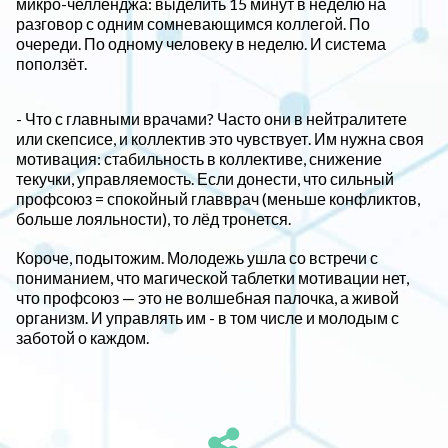
микро-челленджа: выделить 15 минут в неделю на
разговор с одним сомневающимся коллегой. По
очереди. По одному человеку в неделю. И система
поползёт.
- Что с главными врачами? Часто они в нейтралитете
или скепсисе, и коллектив это чувствует. Им нужна своя
мотивация: стабильность в коллективе, снижение
текучки, управляемость. Если донести, что сильный
профсоюз = спокойный главврач (меньше конфликтов,
больше лояльности), то лёд тронется.
Короче, подытожим. Молодежь ушла со встречи с
пониманием, что магической таблетки мотивации нет,
что профсоюз — это не волшебная палочка, а живой
организм. И управлять им - в том числе и молодым с
заботой о каждом.