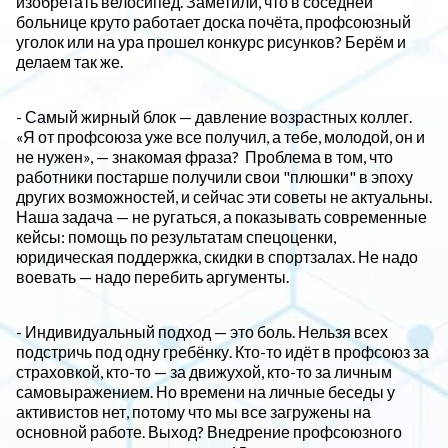
изобретать велосипед. Заметили, что в соседней
больнице круто работает доска почёта, профсоюзный
уголок или на ура прошел конкурс рисунков? Берём и
делаем так же.
- Самый жирный блок — давление возрастных коллег.
«Я от профсоюза уже все получил, а тебе, молодой, он и
не нужен», — знакомая фраза? Проблема в том, что
работники постарше получили свои "плюшки" в эпоху
других возможностей, и сейчас эти советы не актуальны.
Наша задача — не ругаться, а показывать современные
кейсы: помощь по результатам спецоценки,
юридическая поддержка, скидки в спортзалах. Не надо
воевать — надо перебить аргументы.
- Индивидуальный подход — это боль. Нельзя всех
подстричь под одну гребёнку. Кто-то идёт в профсоюз за
страховкой, кто-то — за движухой, кто-то за личным
самовыражением. Но времени на личные беседы у
активистов нет, потому что мы все загружены на
основной работе. Выход? Внедрение профсоюзного