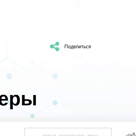
Поделиться
неры