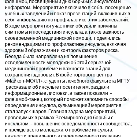
флешмоб, посвящённый дню борьбы с инсультом и
инфарктом. Мероприятие включило в себя: посещение
учебных заведений и показ презентаций, включивших в
себя информацию по профилактике этих заболеваний.
В ходе мероприятия участники обсудили причины,
симптомы и последствия инсульта, а также важность
своевременной медицинской помощи, поделились
рекомендациями по профилактике инсульта, включая
здоровый образ жизни и контроль факторов риска.
Беседа была направлена на повышение
осведомленности молодежи об этой серьезной
медицинской проблеме и важности знаний для
сохранения здоровья.
В фойе торгового центра
«Майкоп-МОЛЛ», студенты лечебного факультета МГТУ
рассказали об инсульте посетителям, раздали
информационные листовки, а также показали –
флешмоб-танец, который поможет запомнить способы
определения инсульта, кульминацией мероприятия
стал запуск шаров.
Главная задача мероприятий,
проводимых в рамках Всемирного дня борьбы с
инсультом, – повышение осведомленности сообщества,
и прежде всего молодежи, о проблеме инсульта,
важности правильного и своевременного оказания