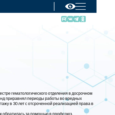
стре гематологического отделения в досрочном
фонд приравнял периоды работы во вредных
ажу в 30 лет с отсроченной реализацией права в
к обратилась за помощью в профсоюз.