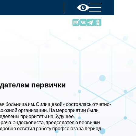
едателем первички
ая больница им. Силищевой» состоялась отчетно-
оюзной организации. На мероприятии были
ределены приоритеты на будущее.
врача-эндоскописта, председателю первички
дробно осветил работу профсоюза за период