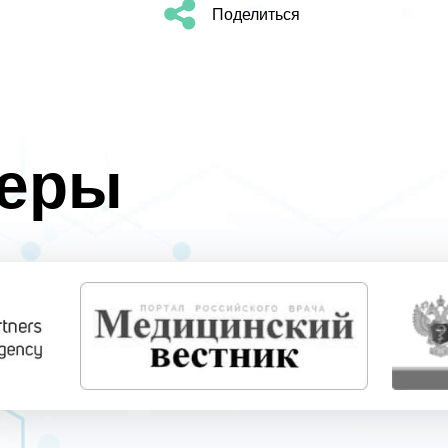
Поделиться
неры