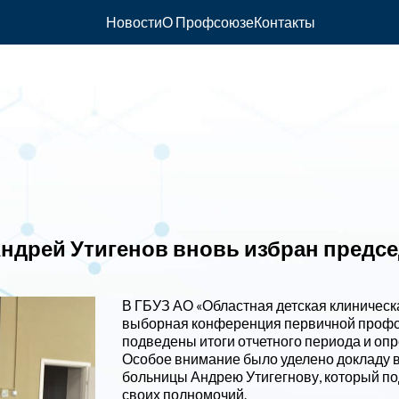
Новости
О Профсоюзе
Контакты
Андрей Утигенов вновь избран предс
В ГБУЗ АО «Областная детская клиническ
выборная конференция первичной профс
подведены итоги отчетного периода и оп
Особое внимание было уделено докладу 
больницы Андрею Утигегнову, который по
своих полномочий.