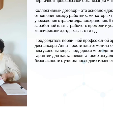
первичной профсоюзной организации Анн
Коллективный договор – это основной до
отношения между работниками, которых п
учреждения отрасли здравоохранения. В
заработной платы, рабочего времени и у
квалификации, отдыха, льгот и т.д.
Председатель первичной профсоюзной ор
диспансера Анна Проститова отметила к
нем усилены меры поддержки многодетны
гарантии для наставников, а также актуал
безопасности с учетом последних изменен