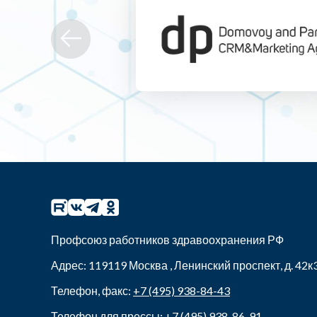
Профсоюз работников здравоохранения РФ
Адрес:
119119
Москва
,
Ленинский проспект, д. 42к
Телефон, факс:
+7 (495) 938-84-43
Телефон для прессы:
+7 (495) 938-86-91