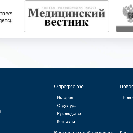
О профсоюзе
Новос
История
Ново
Структура
3
Руководство
Контакты
Версия для слабовидящих
Карта