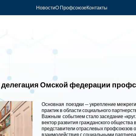
Новости
О Профсоюзе
Контакты
ла делегация Омской федерации проф
Основная
поездки — укрепление межреги
практик в области социального партнерст
Важным
событием стало заседание «круг
вектор развития гражданского общества в
представители отраслевых профсоюзов об
взаимодействия с социальными партнера