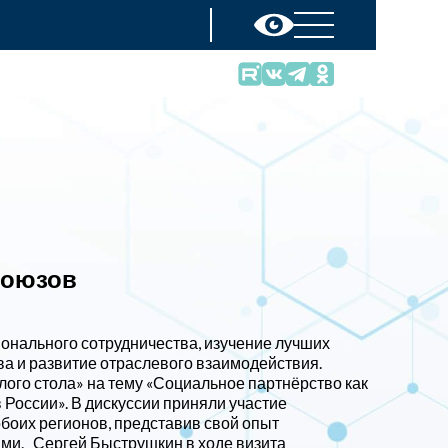
союзов
онального сотрудничества, изучение лучших
ва и развитие отраслевого взаимодействия.
лого стола» на тему «Социальное партнёрство как
 России». В дискуссии приняли участие
оих регионов, представив свой опыт
ми.
Сергей Быструшкин в ходе визита