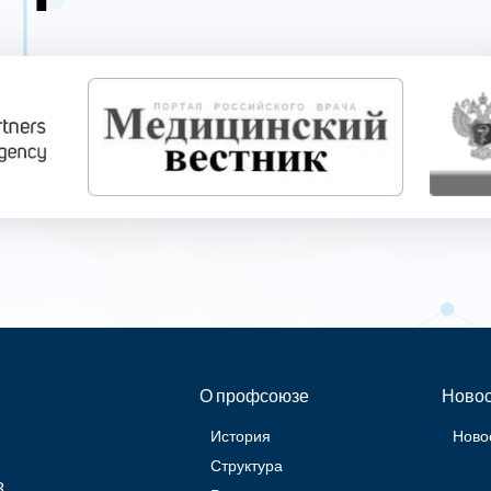
О профсоюзе
Новос
История
Ново
Структура
3