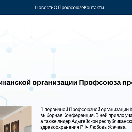
Новости
О Профсоюзе
Контакты
ликанской организации Профсоюза п
В первичной Профсоюзной организации К
выборная Конференция. В ней прияло уча
а также лидер Адыгейской республиканс
здравоохранения РФ- Любовь Усачева.