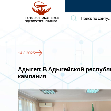
Поиск
по
сайту...
14.3.2025
Адыгея: В Адыгейской респуб
кампания