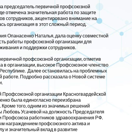
ила председатель первичной профсоюзной
де отмечена значительная работа по защите
ов сотрудников, акцентировано внимание на
ась организация в этот сложный период.
ия Опанасенко Наталья, дала оценку совместной
сть работы профсоюзной организации для
живания и поддержки сотрудников.
первичной профсоюзной организации, отметив
а в организации, высокое Профсоюзное членство
 в Республике. Далее остановилась на проблемных
й работе. Подробно рассказала о Новой системе
и.
й Профсоюзной организации Красногвардейской
енко была единогласно переизбрана
. Кроме того, одним из значимых решений
ы Любовь Усачевой на должность Председателя
и Профсоюза работников здравоохранения РФ.
м награждением профсоюзного актива и
у и значительный вклад в развитие