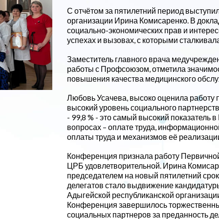
С отчётом за пятилетний период выступ
организации Ирина Комисаренко. В докла
социально-экономических прав и интерес
успехах и вызовах, с которыми сталкивал
Заместитель главного врача медучрежден
работы с Профсоюзом, отметила значимо
повышения качества медицинского обслу
Любовь Усачева, высоко оценила работу 
высокий уровень социального партнерств
- 99,8 % - это самый высокий показатель
вопросах – оплате труда, информационно
оплаты труда и механизмов её реализаци
Конференция признала работу Первично
ЦРБ удовлетворительной. Ирина Комисар
председателем на новый пятилетний срок
делегатов стало выдвижение кандидатур
Адыгейской республиканской организаци
Конференция завершилось торжественны
социальных партнеров за преданность дел