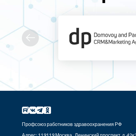
Профсоюз работников здравоохранения РФ
Адрес:
119119
Москва
,
Ленинский проспект, д. 42к